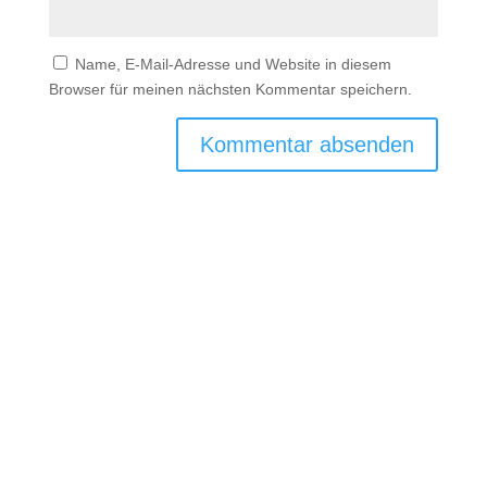
Name, E-Mail-Adresse und Website in diesem
Browser für meinen nächsten Kommentar speichern.

+49 60 61 - 45 36

Mail
info@as-media-pro.de

Deutschland