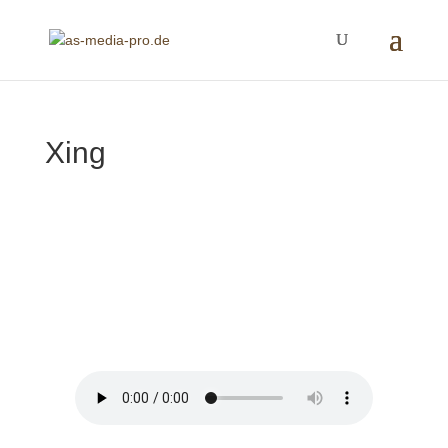
Xing
Xing
von
jetzt hier vorlesen lassen
|
Ursula Paulus