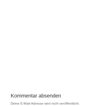
geschäftlicher Nutzer Facebook zählt als Mutter
der sozialen Netzwerke. Einst gegründet von Mark
Zuckerberg, war es für Studenten der Harvard
University gedacht. Doch jetzt ist es das größte
soziale Netzwerk der Welt und...
Kommentar absenden
Deine E-Mail-Adresse wird nicht veröffentlicht.