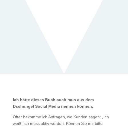
Google my business
=
Ein Muss für jeden, der regional
gefunden werden möchte, ohne Geld
ausgeben zu müssen.
Ich hätte dieses Buch auch raus aus dem
Dschungel Social Media nennen können.
Öfter bekomme ich Anfragen, wo Kunden sagen: „Ich
weiß, ich muss aktiv werden. Können Sie mir bitte