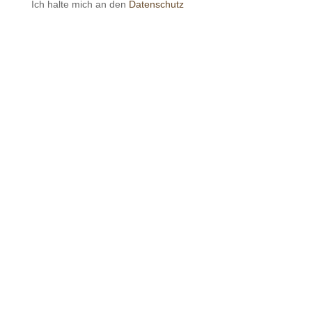
Ich halte mich an den
Datenschutz

+49 60 61 - 45 36

Mail
info@as-media-pro.de

Deutschland
Impressum
|
Datenschutz