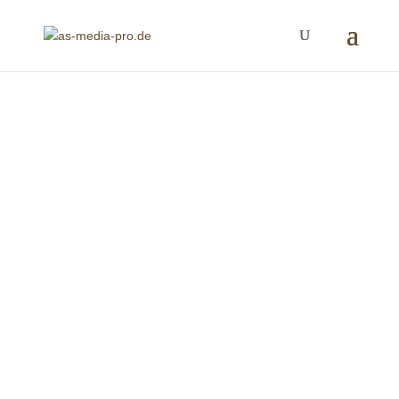
Die 10 wichtigsten
Social Media
Plattformen für
Unternehmen
So finden Sie neue Kunden und sparen Zeit & Geld.
Warum Social Media für
Unternehmen?
=