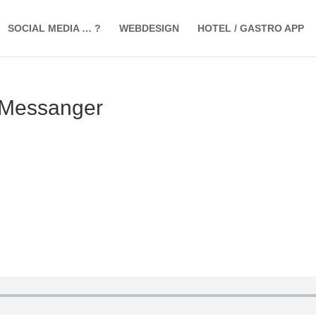
SOCIAL MEDIA … ?
WEBDESIGN
HOTEL / GASTRO APP
 Messanger
Facebook & Facebook Messanger
von
jetzt hier vorlesen lassen
|
Ursula Paulus