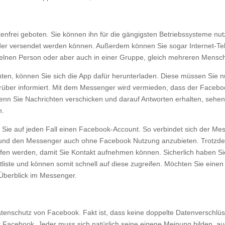
nfrei geboten. Sie können ihn für die gängigsten Betriebssysteme nut
lder versendet werden können. Außerdem können Sie sogar Internet-Te
nzelnen Person oder aber auch in einer Gruppe, gleich mehreren Mensc
, können Sie sich die App dafür herunterladen. Diese müssen Sie n
rüber informiert. Mit dem Messenger wird vermieden, dass der Faceb
enn Sie Nachrichten verschicken und darauf Antworten erhalten, sehen
n.
e auf jeden Fall einen Facebook-Account. So verbindet sich der Mess
 und den Messenger auch ohne Facebook Nutzung anzubieten. Trotzdem 
ffen werden, damit Sie Kontakt aufnehmen können. Sicherlich haben Si
liste und können somit schnell auf diese zugreifen. Möchten Sie eine
Überblick im Messenger.
nschutz von Facebook. Fakt ist, dass keine doppelte Datenverschlüss
Facebook. Jeder muss sich natürlich seine eigene Meinung bilden, au