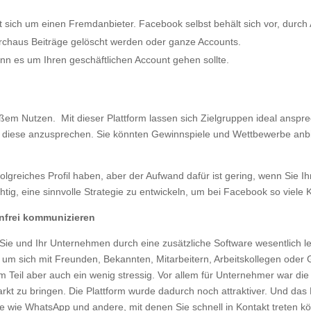
lt sich um einen Fremdanbieter. Facebook selbst behält sich vor, durc
urchaus Beiträge gelöscht werden oder ganze Accounts.
n es um Ihren geschäftlichen Account gehen sollte.
ßem Nutzen. Mit dieser Plattform lassen sich Zielgruppen ideal anspre
n, diese anzusprechen. Sie könnten Gewinnspiele und Wettbewerbe anbi
olgreiches Profil haben, aber der Aufwand dafür ist gering, wenn Sie
chtig, eine sinnvolle Strategie zu entwickeln, um bei Facebook so viel
nfrei kommunizieren
ie und Ihr Unternehmen durch eine zusätzliche Software wesentlich l
m sich mit Freunden, Bekannten, Mitarbeitern, Arbeitskollegen oder 
m Teil aber auch ein wenig stressig. Vor allem für Unternehmer war di
Markt zu bringen. Die Plattform wurde dadurch noch attraktiver. Und
te wie WhatsApp und andere, mit denen Sie schnell in Kontakt treten k