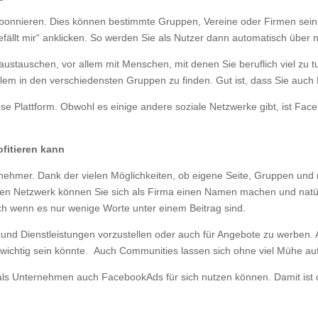
bonnieren. Dies können bestimmte Gruppen, Vereine oder Firmen sein, 
Gefällt mir“ anklicken. So werden Sie als Nutzer dann automatisch übe
austauschen, vor allem mit Menschen, mit denen Sie beruflich viel zu 
 allem in den verschiedensten Gruppen zu finden. Gut ist, dass Sie auc
iese Plattform. Obwohl es einige andere soziale Netzwerke gibt, ist Fa
fitieren kann
nehmer. Dank der vielen Möglichkeiten, ob eigene Seite, Gruppen und m
len Netzwerk können Sie sich als Firma einen Namen machen und natürli
uch wenn es nur wenige Worte unter einem Beitrag sind.
e und Dienstleistungen vorzustellen oder auch für Angebote zu werben
 wichtig sein könnte. Auch Communities lassen sich ohne viel Mühe a
als Unternehmen auch FacebookAds für sich nutzen können. Damit ist 