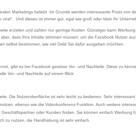
alen Marketings beliebt. Im Grunde werden interessante Posts von den
o viral“. Und dieses ist immer gut, egal wie groß oder klein Ihr Unterne
ite erzielen und zahlen nur geringe Kosten. Günstiger kann Werbung 
st aber, dass Ihre Inhalte stimmen müssen, um die Facebook Nutzer a
en selbst bestimmen, wie viel Geld Sie dafür ausgeben möchten.
rnet, gibt es bei Facebook gewisse Vor- und Nachteile. Diese zu kennen
alle Vor- und Nachteile auf einem Blick:
e. Die Nutzeroberfläche ist sehr leicht zu bedienen. Sehr interessant fü
nutzen, ebenso wie die Videokonferenz-Funktion. Auch weitere interes
nd Geschäftspartner oder Kunden finden. Sie können einfach Werbung
sich zu nutzen, die Handhabung ist sehr einfach.